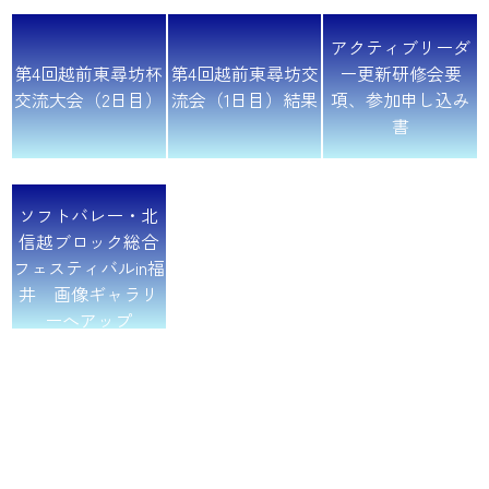
アクティブリーダ
第4回越前東尋坊杯
第4回越前東尋坊交
ー更新研修会要
交流大会（2日目）
流会（1日目）結果
項、参加申し込み
書
ソフトバレー・北
信越ブロック総合
フェスティバルin福
井 画像ギャラリ
ーへアップ