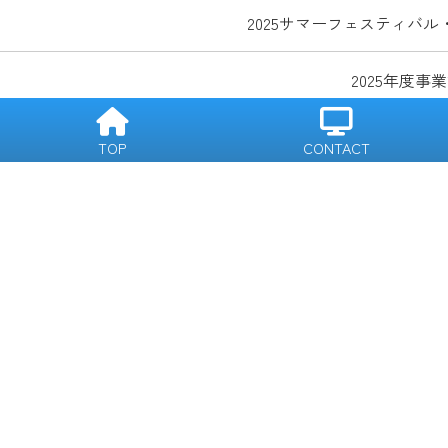
2025サマーフェスティバル
2025年度事
第三回越前・東尋坊ソフトバレ
TOP
CONTACT
R6 4/6（土）
令和5年度県
5 /19（ 日）
春季フェステ
全国大会予
オープン競
5月下旬
第1回常任理