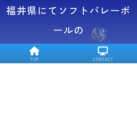
2026年7月6日
福井県にてソフトバレーボ
2026全国予選会結果・春
季フェス結果
ールの
大会競技運営を担い、
TOP
CONTACT
指導、普及活動を行う団体
です。
詳しくはこちら